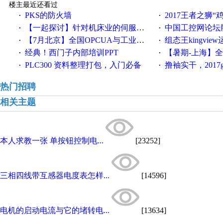
楼主最近还看过
PKS的防火墙
2017王者之狮“鸡”情签到
·
·
【一起探讨】针对机床业的伺服系统发展，您的期望是什么？
中国工控网论坛版块
·
·
【7月北京】全国OPCUA与工业互联技术培训班通知！
组态王kingvi
·
·
经典！西门子内部培训PPT
【暑期-上海】全国工业4.
·
·
PLC300 资料整理打包，入门必备
撸袖实干，2017gongkong
·
·
热门招聘
相关主题
本人求教一张 单按钮控制电...
[23252]
三相四线带互感器电度表怎样...
[14596]
电机的启动电流与它的堵转电...
[13634]