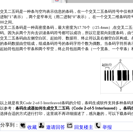
交叉二五码是一种条与空均表示信息的条码，在一个交叉二五条码符号中仅有
进制“1”表示），两个是窄单元（用二进制“0”表示）。在一个交叉二维条码符号
00之间。
交叉二五条码是一种高密度条码，最大密度为17.70个（/25.4mm）,在
码。因为从两个方向去识读条码符号都可以成功，所以它是双向刻度条码，由
交叉二五条码由左侧空白区、起始符、数据符、终止符以及右侧空白区构成。
的条码数据由空组成，组成条码符号的条码字符个数为偶数。当条码字符所表示
起始符包括两个窄条和两个窄空，终止符包括两个条（一个宽条、一个窄条）
以上就是有关Code 2-of-5 Interleaved条码的介绍，条码生成软件支持多种条码
以参考：
条码生成器如何生成交叉二五码（Code 2-of-5 Interleaved）
。
条码
选择合适的方式进行打印，这里就不再详细描述了，感兴趣的，可以下载条码
分享到：
收藏
邀请回答
回复楼主
举报