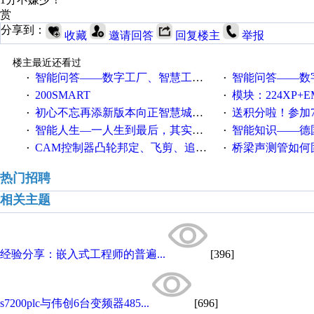
赏
分享到：
收藏
邀请回答
回复楼主
举报
楼主最近还看过
智能问答——数字工厂、智慧工厂和智能制造三者的区别是什么？
智能问答——数字化工厂与传
·
·
200SMART
模块：224XP+EM223+EM231+EM2
·
·
初心不忘再添新版本向正智慧城市云展厅3.0版亮相
送积分啦！参加7月6日
·
·
智能人生—一人生到最后，其实拼的都是人品
智能知识——德国工业崛起过
·
·
CAM控制器凸轮邦定、飞剪、追剪等C功能块
桥梁声测管如何固定
·
·
热门招聘
相关主题
经验分享：嵌入式工程师的普遍...
[396]
s7200plc与伟创6台变频器485...
[696]