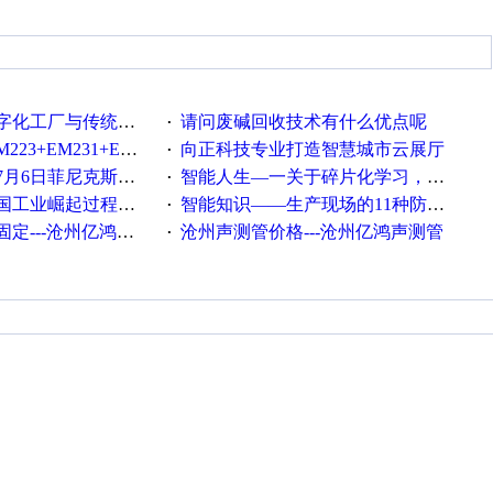
统工厂的差别体现在哪里？
请问废碱回收技术有什么优点呢
·
35+EM232+EM232怎么用以太网通讯？
向正科技专业打造智慧城市云展厅
·
菲尼克斯在线研讨会即得
智能人生—一关于碎片化学习，看这一篇就够了！
·
程中不得不提的10个关键词
智能知识——生产现场的11种防错！(1)
·
---沧州亿鸿声测管
沧州声测管价格---沧州亿鸿声测管​
·