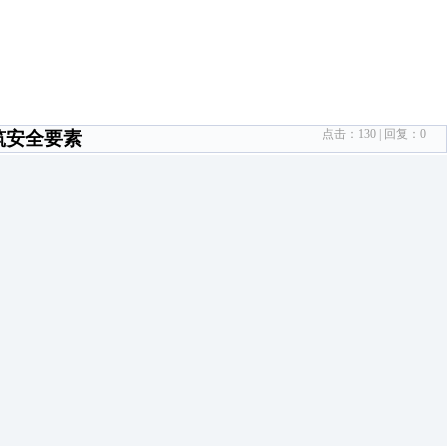
点击：
130
| 回复：
0
筑安全要素