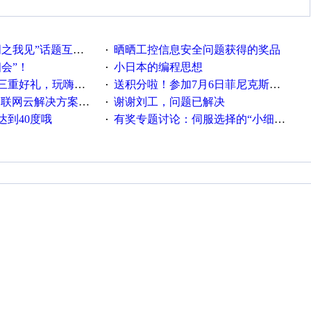
话题互动获奖名单发布公告
晒晒工控信息安全问题获得的奖品
·
相会”！
小日本的编程思想
·
重好礼，玩嗨夏日！
送积分啦！参加7月6日菲尼克斯在线研讨会即得
·
联网云解决方案实践及应用
谢谢刘工，问题已解决
·
达到40度哦
有奖专题讨论：伺服选择的“小细节大学问”奖励公告
·