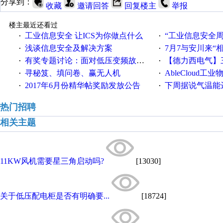
分享到：
收藏
邀请回答
回复楼主
举报
楼主最近还看过
工业信息安全 让ICS为你做点什么
“工业信息安全周之我见”
·
·
浅谈信息安全及解决方案
7月7与安川来“
·
·
有奖专题讨论：面对低压变频故障，老手是这样解决的！
【德力西电气】三
·
·
寻秘笈、填问卷、赢无人机
AbleCloud工业物
·
·
2017年6月份精华帖奖励发放公告
下周据说气温能
·
·
热门招聘
相关主题
11KW风机需要星三角启动吗?
[13030]
关于低压配电柜是否有明确要...
[18724]