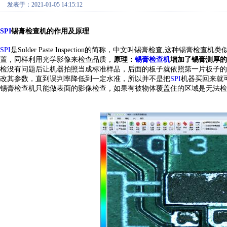
发表于：2021-01-05 14:15:12
SPI
锡膏检
查
机的作用
及原理
SPI
是Solder Paste Inspection的简称，中文叫锡膏检查
,
这种锡膏检查机类似我们一
置，同样利用光学影像来检查品质，
原理：
锡膏检查机
增加了锡膏测厚的
检没有问题后让机器拍照当成标准样品，后面的板子就依照第一片板子的
改其参数，直到误判率降低到一定水准，所以并不是把
SPI
机器买回来就
锡膏检查机
只能做表面的影像检查，如果有被物体覆盖住的区域是无法检