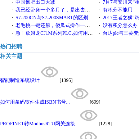
中国氮肥出口大减
7月7与安川来“
·
·
我已经卧床一个多月了，是出去安装机械手在高速遭遇车祸所致:大家工作都要特别注意啊
有积分不能用
·
·
S7-200CN与S7-200SMART的区别
2017王者之狮“鸡”情签到
·
·
老毛桃一键还原，傻瓜式操作一键轻松备份还原；程序为向导式安装，一键即可实现自动备份或还原系统。
没有积分怎么办
·
·
急！欧姆龙CJ1M系列PLC,如何用时间控制变频器。要求时间在组态王中可以自由输入！拜托各位大神了！
台达plc与三菱
·
·
热门招聘
相关主题
智能制造系统设计
[1395]
如何用条码软件生成ISBN书号...
[699]
PROFINET转ModbusRTU网关连接...
[1228]