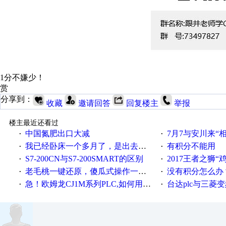
1分不嫌少！
赏
分享到：
收藏
邀请回答
回复楼主
举报
楼主最近还看过
中国氮肥出口大减
7月7与安川来“
·
·
我已经卧床一个多月了，是出去安装机械手在高速遭遇车祸所致:大家工作都要特别注意啊
有积分不能用
·
·
S7-200CN与S7-200SMART的区别
2017王者之狮“鸡”情签到
·
·
老毛桃一键还原，傻瓜式操作一键轻松备份还原；程序为向导式安装，一键即可实现自动备份或还原系统。
没有积分怎么办
·
·
急！欧姆龙CJ1M系列PLC,如何用时间控制变频器。要求时间在组态王中可以自由输入！拜托各位大神了！
台达plc与三菱
·
·