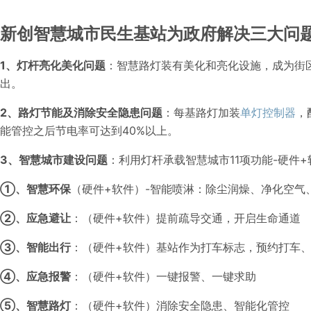
新创智慧城市民生基站为政府解决三大问
1、灯杆亮化美化问题
：智慧路灯装有美化和亮化设施，成为街
出。
2、路灯节能及消除安全隐患问题
：每基路灯加装
单灯控制器
，
能管控之后节电率可达到40%以上。
3、智慧城市建设问题
：利用灯杆承载智慧城市11项功能-硬件+
①、智慧环保
（硬件+软件）-智能喷淋：除尘润燥、净化空气
②、应急避让
：（硬件+软件）提前疏导交通，开启生命通道
③、智能出行
：（硬件+软件）基站作为打车标志，预约打车
④、应急报警
：（硬件+软件）一键报警、一键求助
⑤、智慧路灯
：（硬件+软件）消除安全隐患、智能化管控