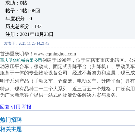
求助：0帖
帖子：1帖 | 96回
年度积分：0
历史总积分：133
注册：2021年10月28日
发表于：2021-11-23 14:21:45
首选重庆明华！www.cqminghua.com
创建于1998年，位于直辖市重庆北碚区。
重庆明华机械有限公司
动液压平台车，移动式、固定式升降平台（升降机）、手动叉
服务于一体的专业物流设备公司。经过不断努力和发展，现已成
明华系列产品（
手动叉车、
仓储笼、
电动叉车、升降平台）
具有
特点。现有品种二十二个大系列，近三百五十个规格，广泛实用
为广大新老客户提供一站式的物流设备解决方案与服务。
回复
引用
举报
热门招聘
相关主题