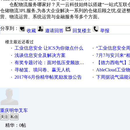
仓配物流服务哪家好？天一云科技始终以搭建“一站式互联仓
仓储物流3PL服务,为各大企业解决一系列的仓储后顾之忧,促
营、物流运营、系统运营与金融服务等多个方面。
分享到：
收藏
邀请回答
回复楼主
举报
楼主最近还看过
工业信息安全 让ICS为你做点什么
“工业信息安全周之我见”
·
·
浅谈信息安全及解决方案
7月7与安川来“
·
·
有奖专题讨论：面对低压变频故障，老手是这样解决的！
【德力西电气】三
·
·
寻秘笈、填问卷、赢无人机
AbleCloud工业物
·
·
2017年6月份精华帖奖励发放公告
下周据说气温能
·
·
重庆明华叉车
关注
私信
精华：0帖