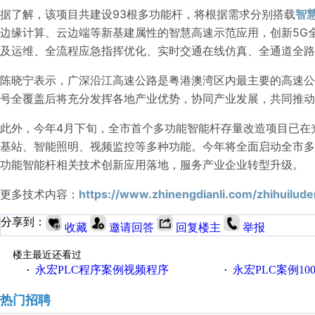
据了解，该项目共建设93根多功能杆，将根据需求分别搭载
智
边缘计算、云边端等新基建属性的智慧高速示范应用，创新5G
及运维、全流程应急指挥优化、实时交通在线仿真、全通道全路
陈晓宁表示，广深沿江高速公路是粤港澳湾区内最主要的高速公
号全覆盖后将充分发挥各地产业优势，协同产业发展，共同推动
此外，今年4月下旬，全市首个多功能智能杆存量改造项目已在
基站、智能照明、视频监控等多种功能。今年将全面启动全市
功能智能杆相关技术创新应用落地，服务产业企业转型升级。
更多技术内容：
https://www.zhinengdianli.com/zhihuilude
分享到：
收藏
邀请回答
回复楼主
举报
楼主最近还看过
永宏PLC程序案例视频程序
永宏PLC案例1
·
·
热门招聘