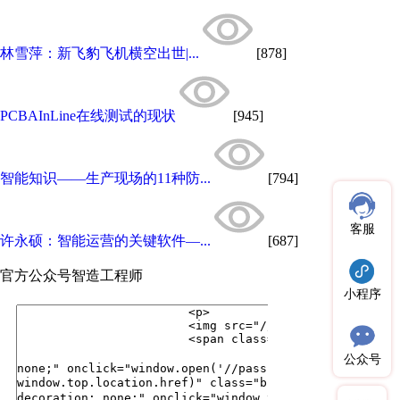
林雪萍：新飞豹飞机横空出世|...
[878]
PCBAInLine在线测试的现状
[945]
智能知识——生产现场的11种防...
[794]
客服
许永硕：智能运营的关键软件—...
[687]
官方公众号
智造工程师
小程序
公众号