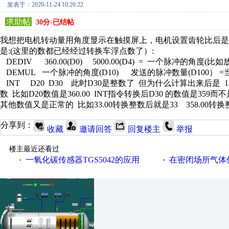
发表于：2020-11-24 10:26:22
求助帖
30分-已结帖
我想把电机转动量用角度显示在触摸屏上，电机设置齿轮比后是50
是:(这里的数都已经经过转换车浮点数了）:
DEDIV 360.00(D0) 5000.00(D4) = 一个脉冲的角度(比如
DEMUL 一个脉冲的角度(D10) 发送的脉冲数量(D100） =
INT D20 D30 此时D30是整数了 但为什么计算出来后是 180
数 比如D20数值是360.00 INT指令转换后D30 的数值是359而
其他数值又是正常的 比如33.00转换整数后就是33 358.00转
分享到：
收藏
邀请回答
回复楼主
举报
楼主最近还看过
一氧化碳传感器TGS5042的应用
在密闭场所气体传
·
·