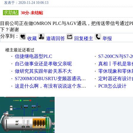
发表于：2020-11-24 10:06:13
求助帖
30分-未结帖
目前公司正在做OMRON PLC与AGV通讯，把传送带信号通
下？谢谢
分享到：
收藏
邀请回答
回复楼主
举报
楼主最近还看过
信捷继电器型PLC
S7-200CN与S7
·
·
自己做事业还是孝敬父亲呢
真相丨手机是靠什么震动
·
·
做研究其实跟年龄关系不大
零休现象和零休
·
·
S7200MODBUSRTU变频器通讯求助！
定时器还有设计
·
·
这是什么啊，有没有说说这个东西怎么用的
PCB怎么设计
·
·