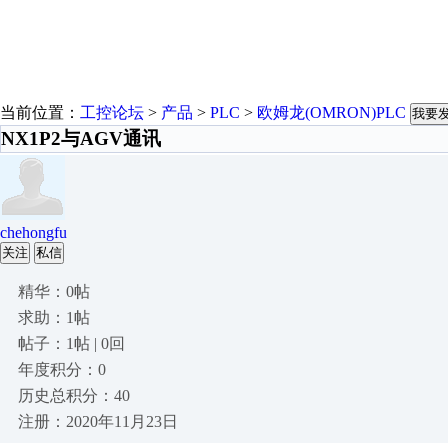
当前位置：
工控论坛
>
产品
>
PLC
>
欧姆龙(OMRON)PLC
我要
NX1P2与AGV通讯
chehongfu
关注
私信
精华：0帖
求助：1帖
帖子：1帖 | 0回
年度积分：0
历史总积分：40
注册：2020年11月23日