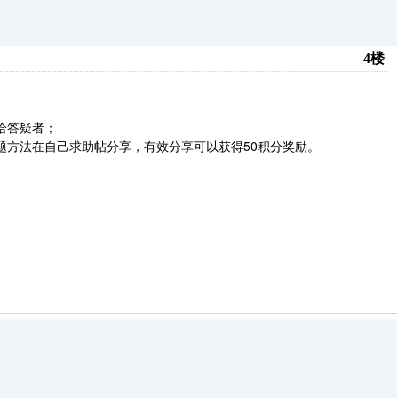
4楼
给答疑者；
题方法在自己求助帖分享，有效分享可以获得50积分奖励。