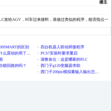
楼主
过PLC发给AGV，叫车过来接料，谁做过类似的程序，能否指点一
-200SMART的区别
四台机器人联动焊接程序
·
的用了这么多年才知道！
PCS7安装时要求重启
·
期
请教各位：这是哪家的PLC
·
自锁回路的吗？
西门子g120变频器求助
·
西门子200plc模拟量输入输出怎么编程序
·