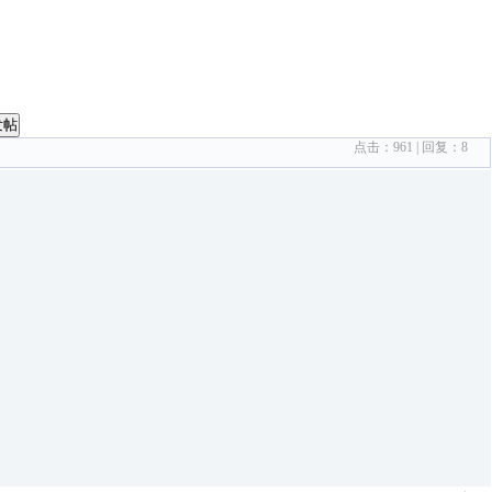
发帖
点击：
961
| 回复：
8