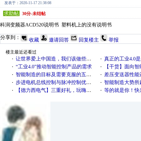
发表于：2020-11-17 21:38:08
求助帖
30分-未结帖
科润变频器ACD520说明书 塑料机上的没有说明书
分享到：
收藏
邀请回答
回复楼主
举报
楼主最近还看过
让世界爱上中国造，我们该做些什么
真正的工业4.0是
·
·
“工业4.0”推动智能控制产品的需求
【干货】面向智
·
·
智能制造的目标及需要克服的五个障碍
差压变送器性能达
·
·
步进电机总线控制与脉冲控制优缺点
智能制造大势所趋
·
·
【德力西电气】三重好礼，玩嗨夏日！
等的就是你！快来领
·
·