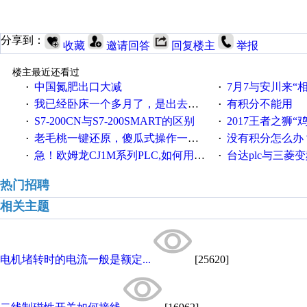
分享到：
收藏
邀请回答
回复楼主
举报
楼主最近还看过
中国氮肥出口大减
7月7与安川来“
·
·
我已经卧床一个多月了，是出去安装机械手在高速遭遇车祸所致:大家工作都要特别注意啊
有积分不能用
·
·
S7-200CN与S7-200SMART的区别
2017王者之狮“鸡”情签到
·
·
老毛桃一键还原，傻瓜式操作一键轻松备份还原；程序为向导式安装，一键即可实现自动备份或还原系统。
没有积分怎么办
·
·
急！欧姆龙CJ1M系列PLC,如何用时间控制变频器。要求时间在组态王中可以自由输入！拜托各位大神了！
台达plc与三菱
·
·
热门招聘
相关主题
电机堵转时的电流一般是额定...
[25620]