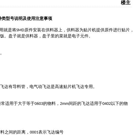
楼主
种类型号说明及使用注意事项
用就是将
原件安装在供料器上，供料器为贴片机提供原件进行贴片，
SMD
饭。盘子就是供料器，盘子里的菜就是电子元件。
。
飞达有导料管，电气动飞达是高速贴片机飞达专用。
通常适用于大于等于
的物料，
间距的飞达适用于
以下的物
0603
2mm
0402
与料之间的距离，
表示飞达编号
0001