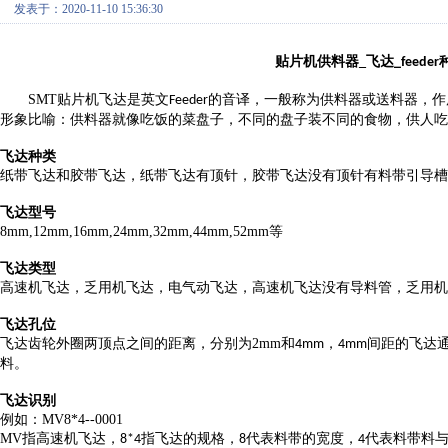
发表于：2020-11-10 15:36:30
贴片机供料器
_
飞达
_feeder
SMT
贴片机飞达是英文
的音译，一般称为供料器或送料器，作
Feeder
形象比喻：供料器就像吃饭的菜盘子，不同的盘子装不同的食物，供人吃
飞达种类
纸带飞达和胶带飞达，纸带飞达有顶针，胶带飞达没有顶针有料带引导槽
飞达型号
8mm,12mm,16mm,24mm,32mm,44mm,52mm
等
飞达类型
高速机飞达，乏用机飞达，电气动飞达，高速机飞达没有导料管，乏用机
飞达孔位
飞达齿轮外圈两顶点之间的距离，分别为
2mm
和
，
间距的飞达
4mm
4mm
料。
飞达识别
例如：
MV8*4--0001
MV
指高速机飞达，
指飞达的规格，
代表料带的宽度，
代表料带料
8*4
8
4