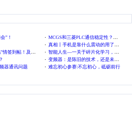
相会”！
MCGS和三菱PLC通信稳定性？？？
·
真相丨手机是靠什么震动的用了这么多年才知道！
·
帖！及时更新在线研讨会预告
智能人生—一关于碎片化学习，看这一篇就够了！
·
？
变频器：是陈旧的技术，还是未来的幕后英雄？
·
变频器通讯问题
难忘初心参赛:不忘初心，砥砺前行
·