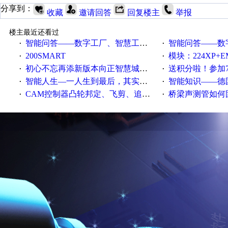
分享到：
收藏
邀请回答
回复楼主
举报
楼主最近还看过
智能问答——数字工厂、智慧工厂和智能制造三者的区别是什么？
智能问答——数字化工厂与传
·
·
200SMART
模块：224XP+EM223+EM231+EM2
·
·
初心不忘再添新版本向正智慧城市云展厅3.0版亮相
送积分啦！参加7月6日
·
·
智能人生—一人生到最后，其实拼的都是人品
智能知识——德国工业崛起过
·
·
CAM控制器凸轮邦定、飞剪、追剪等C功能块
桥梁声测管如何固定
·
·