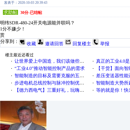
发表于：2020-10-03 20:39:43
求助帖
30分-已结帖
明纬SDR-480-24开关电源能并联吗？
1分不嫌少！
赏
分享到：
收藏
邀请回答
回复楼主
举报
楼主最近还看过
让世界爱上中国造，我们该做些什么
真正的工业4.0是
·
·
“工业4.0”推动智能控制产品的需求
【干货】面向智
·
·
智能制造的目标及需要克服的五个障碍
差压变送器性能达
·
·
步进电机总线控制与脉冲控制优缺点
智能制造大势所趋
·
·
【德力西电气】三重好礼，玩嗨夏日！
等的就是你！快来领
·
·