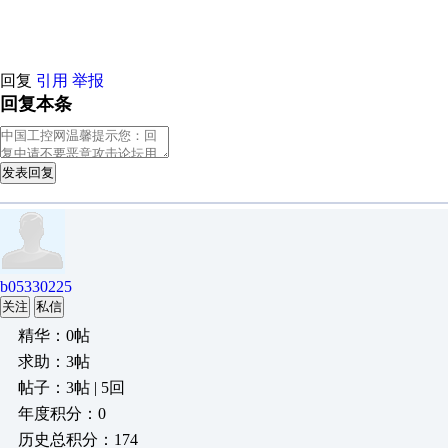
原创推荐
原创推荐
原创推荐
原创推荐
原创推荐
原创推荐
原创
回复
引用
举报
回复本条
发表回复
b05330225
关注
私信
精华：0帖
求助：3帖
帖子：3帖 | 5回
年度积分：0
历史总积分：174