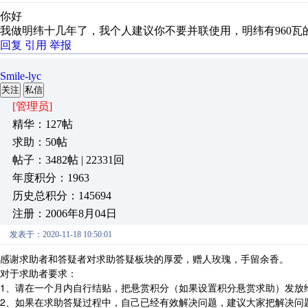
你好
我做明纬十几年了，我个人建议你不要并联使用，明纬有960瓦
回复
引用
举报
Smile-lyc
关注
私信
[管理员]
精华：127帖
求助：50帖
帖子：3482帖 | 22331回
年度积分：1963
历史总积分：145694
注册：2006年8月04日
发表于：2020-11-18 10:50:01
感谢求助者和答疑者对求助答疑板块的厚爱，赠人玫瑰，手留余香。
对于求助者要求：
1、请在一个月内自行结贴，把悬赏积分（如果设置积分悬赏求助）发放
2、如果在求助答疑过程中，自己已经有效解决问题，建议大家把解决问