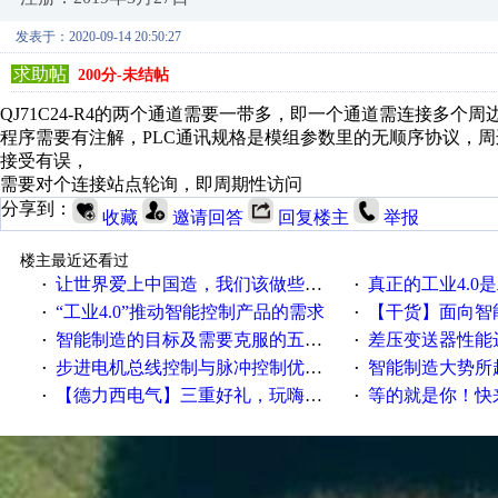
发表于：2020-09-14 20:50:27
求助帖
200分-未结帖
QJ71C24-R4的两个通道需要一带多，即一个通道需连接多个周
程序需要有注解，PLC通讯规格是模组参数里的无顺序协议，周边
接受有误，
需要对个连接站点轮询，即周期性访问
分享到：
收藏
邀请回答
回复楼主
举报
楼主最近还看过
让世界爱上中国造，我们该做些什么
真正的工业4.0是
·
·
“工业4.0”推动智能控制产品的需求
【干货】面向智
·
·
智能制造的目标及需要克服的五个障碍
差压变送器性能达
·
·
步进电机总线控制与脉冲控制优缺点
智能制造大势所趋
·
·
【德力西电气】三重好礼，玩嗨夏日！
等的就是你！快来领
·
·