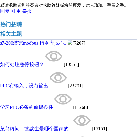
感谢求助者和答疑者对求助答疑板块的厚爱，赠人玫瑰，手留余香。
回复
引用
举报
热门招聘
相关主题
s7-200装完modbus 指令库找不...
[7207]
如何处理急停按钮？
[10551]
PLC有输入，没有输出
[23791]
学习PLC必备的前提条件
[11268]
菜鸟请问：艾默生是哪个国家的...
[15151]