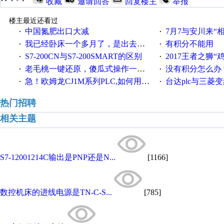
收藏
邀请回答
回复楼主
举报
楼主最近还看过
中国氮肥出口大减
7月7与安川来“
·
·
我已经卧床一个多月了，是出去安装机械手在高速遭遇车祸所致:大家工作都要特别注意啊
有积分不能用
·
·
S7-200CN与S7-200SMART的区别
2017王者之狮“鸡”情签到
·
·
老毛桃一键还原，傻瓜式操作一键轻松备份还原；程序为向导式安装，一键即可实现自动备份或还原系统。
没有积分怎么办
·
·
急！欧姆龙CJ1M系列PLC,如何用时间控制变频器。要求时间在组态王中可以自由输入！拜托各位大神了！
台达plc与三菱
·
·
热门招聘
相关主题
S7-12001214C输出是PNP还是N...
[1166]
数控机床的进线电源是TN-C-S...
[785]