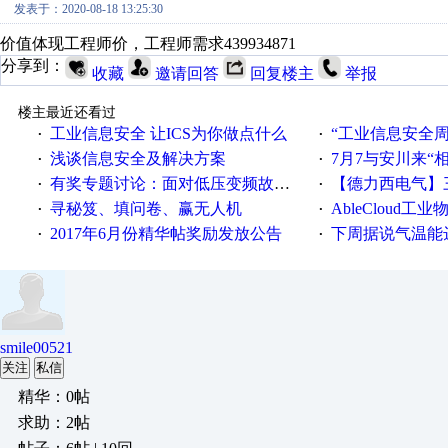
发表于：2020-08-18 13:25:30
价值体现工程师价，工程师需求439934871
分享到：
收藏
邀请回答
回复楼主
举报
楼主最近还看过
工业信息安全 让ICS为你做点什么
“工业信息安全周之我见”
·
·
浅谈信息安全及解决方案
7月7与安川来“
·
·
有奖专题讨论：面对低压变频故障，老手是这样解决的！
【德力西电气】三
·
·
寻秘笈、填问卷、赢无人机
AbleCloud工业物
·
·
2017年6月份精华帖奖励发放公告
下周据说气温能
·
·
smile00521
关注
私信
精华：0帖
求助：2帖