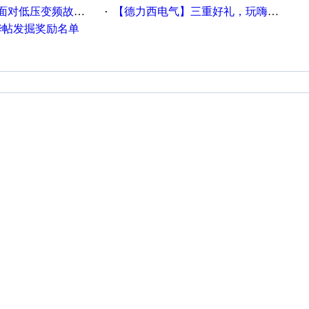
故障，老手是这样解决的！
【德力西电气】三重好礼，玩嗨夏日！
·
精华帖发掘奖励名单