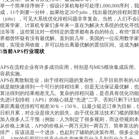
举一个简单排序例子：假设计算机每秒可处理
1,000,000
成，11个则要一分钟，如果给定20个jobs，找出最优的排程则
（jobs），可见大系统优化排程问题非常复杂。当然，人们不
统筹学家、计算机专家们多年来一直在为解决大系统的优化寻
法等等，这些算法对一些特定的需求都有各自的特点，有些
“算
界都曾怀疑有没有最优解。直到前几年，美国的一位应用数学家(LE
链，实现全局收敛，并可以给出离最优解的置信区间。这成为解
5
当前
APS行业现状
APS在流程企业有许多成功应用，特别是与MES模块集成应用
容易实施。
APS在离散制造业，由于排程问题的复杂性，几乎目前所有的A
就是能快速得到一个可行的排程结果，但是无法保证最优解，
算法得到的结果相差无几。复杂的排程问题，是否具有优化功能
先进计划排程（
APS）的核心就是“先进”二字。否则只剩下
果距离最优排程可相差30％－150％。以最少延迟订单为目标，优
日积月累，对企业是很大的损失。由于优化算法技术门槛的限制，
加入很多人工干预（例如：人为制定了很多规则，而这些规则本
从价格上来说，
APS的价格从一两万元到一两百万。简单算法
排产，应该说是一个进步，也起到了辅助的决策作用。很多企业
品，APS的应用可以提高企业生产效率百分之几到百分之几十。