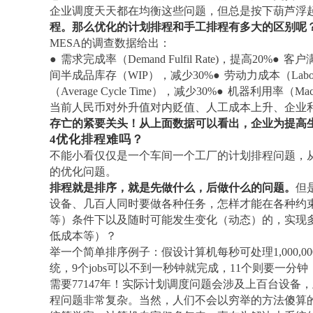
企业调度天天都在均衡这些问题，但总是按下葫芦浮
程。那么优化的计划排程和手工排程有多大的区别呢
MESA的调查数据给出：
●
需求完成率（
Demand Fulfil Rate)，提高20%
●
客户
间半成品库存（
WIP），减少30%
●
劳动力成本（
Lab
（
Average Cycle Time），减少30%
●
机器利用率（
Mac
当前人民币对外升值对内贬值、人工成本上升、企业
存亡的紧要关头！从上面数据可以看出，企业为提高
4
优化排程难吗？
不能小看仅仅是一个车间一个工厂的计划排程问题，
的优化问题。
排程就是排序，就是先做什么，后做什么的问题。
但
设备、几百人同时要做各种任务，怎样才能在各种约
等）条件下以及随时可能发生变化（动态）的，实现
低成本等）？
举一个简单排序例子：假设计算机每秒可处理
1,00
统，9个jobs可以不到一秒钟就完成，11个则要一分钟
需要77147年！实际计划调度问题会涉及上百台设备，
程问题非常复杂。当然，人们不会以穷举的方法傻算