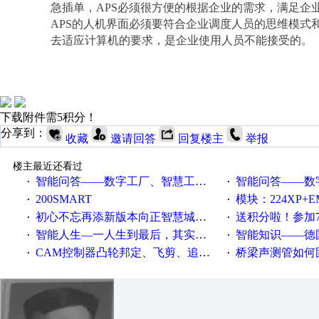
急插单，
APS必须很方便的根据企业的需求，满足企
APS的人机界面必须要符合企业调度人员的思维模式
去适应计算机的要求，是企业使用人员不能接受的。
下载附件需5积分！
分享到：
收藏
邀请回答
回复楼主
举报
楼主最近还看过
智能问答——数字工厂、智慧工厂和智能制造三者的区别是什么？
智能问答——数字化工厂与传
·
·
200SMART
模块：224XP+EM223+EM231+EM2
·
·
初心不忘再添新版本向正智慧城市云展厅3.0版亮相
送积分啦！参加7月6日
·
·
智能人生—一人生到最后，其实拼的都是人品
智能知识——德国工业崛起过
·
·
CAM控制器凸轮邦定、飞剪、追剪等C功能块
桥梁声测管如何固定
·
·