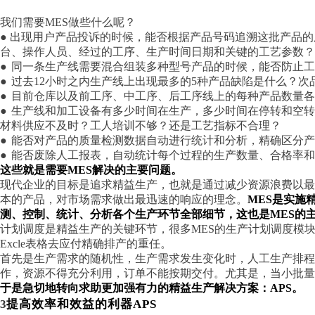
我们需要
MES做些什么呢？
● 出现用户产品投诉的时候，能否根据产品号码追溯这批产品
台、操作人员、经过的工序、生产时间日期和关键的工艺参数？
●
同一条生产线需要混合组装多种型号产品的时候，能否防止
●
过去
12小时之内生产线上出现最多的5种产品缺陷是什么？次
●
目前仓库以及前工序、中工序、后工序线上的每种产品数量各
●
生产线和加工设备有多少时间在生产，多少时间在停转和空转
材料供应不及时？工人培训不够？还是工艺指标不合理？
●
能否对产品的质量检测数据自动进行统计和分析，精确区分产
●
能否废除人工报表，自动统计每个过程的生产数量、合格率和
这些就是需要
MES解决的主要问题。
现代企业的目标是追求精益生产，也就是通过减少资源浪费以
本的产品，对市场需求做出最迅速的响应的理念。
MES是实施
测、控制、统计、分析各个生产环节全部细节，这也是MES的
计划调度是精益生产的关键环节，很多
MES的生产计划调度模
Excle表格去应付精确排产的重任。
首先是生产需求的随机性，生产需求发生变化时，人工生产排
作，资源不得充分利用，订单不能按期交付。尤其是，当小批量
于是急切地转向求助更加强有力的精益生产解决方案：
APS。
3
提高效率和效益的利器
APS