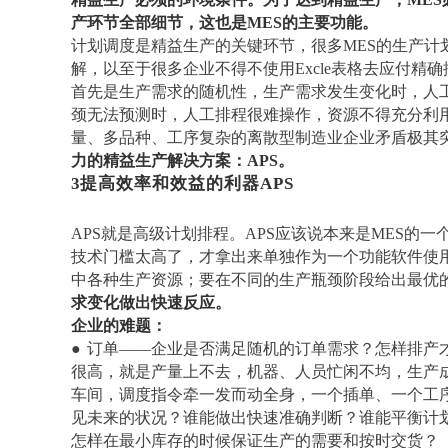
产环节全部细节，这也是MES的主要功能。
计划调度是精益生产的关键环节，很多
MES的生产
解，以至于很多企业不得不使用Excle表格去应付精
首先是生产需求的随机性，生产需求发生变化时，人
颈无法预测时，人工排程很难操作，资源不得充分利
量、多品种、工序复杂的离散型制造业企业矛盾极其
力的精益生产解决方案：
APS。
3
提高效率和效益的利器
APS
APS就是高级计划排程。APS应该说本来是MES的
技术门槛太高了，才拿出来单独作为一个功能软件使用
中各种生产资源；要在不同的生产瓶颈阶段给出最优
求变化做出快速反应。
企业的难题：
●
订单
——企业是否满足随机的订单需求？怎样排产
很高，就是产量上不去，机器、人员忙闲不均，生产
车间，调度指令牵一发而动全身，一个插单、一个工
见未来的状况？谁能做出快速准确判断？谁能平衡计
怎样在最小库存的时候保证生产的需要和按时交货？