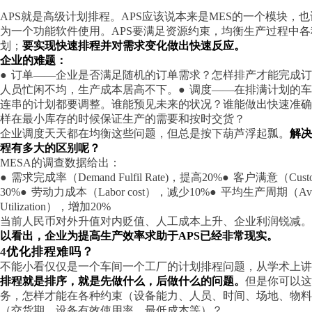
APS就是高级计划排程。APS应该说本来是MES的一个模块
为一个功能软件使用。APS要满足资源约束，均衡生产过程中
划；
要实现快速排程并对需求变化做出快速反应。
企业的难题：
●
订单
——企业是否满足随机的订单需求？怎样排产才能完成订
人员忙闲不均，生产成本居高不下。
●
调度
——在排满计划的车
连串的计划都要调整。谁能预见未来的状况？谁能做出快速准确
样在最小库存的时候保证生产的需要和按时交货？
企业调度天天都在均衡这些问题，但总是按下葫芦浮起瓢。
解决
程有多大的区别呢？
MESA的调查数据给出：
●
需求完成率（
Demand Fulfil Rate)，提高20%
●
客户满意（
Cust
30%
●
劳动力成本（
Labor cost），减少10%
●
平均生产周期（
Av
Utilization），增加20%
当前人民币对外升值对内贬值、人工成本上升、企业利润锐减。
以看出，企业为提高生产效率求助于
APS已经非常现实。
4
优化排程难吗？
不能小看仅仅是一个车间一个工厂的计划排程问题，从学术上讲
排程就是排序，就是先做什么，后做什么的问题。
但是你可以这
务，怎样才能在各种约束（设备能力、人员、时间、场地、物
（交货期、设备有效使用率、最低成本等）？