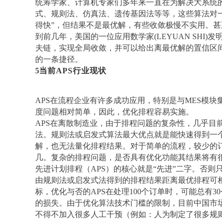
统筹学家、计算机专家们多年来一直在为解决大系统
式、规则法、仿真法、遗传基因法等等，这些算法对
得快”，但结果不是最优解，有些收敛极慢不实用。
到前几年，美国的一位应用数学家(LEYUAN SHI
夫链，实现全局收敛，并可以给出离最优解的置信区
的一条捷径。
5
当前
APS行业现状
APS在流程企业有许多成功应用，特别是与MES模
度问题相对简单，因此，优化排程容易实施。
APS在离散制造业，由于排程问题的复杂性，几乎目
法。规则法或启发式算法最大优点就是能快速得到一
解，也无法量化排程结果。对于简单的流程，较少的
几。复杂的排程问题，是否具有优化功能其结果将有
先进计划排程（
APS）的核心就是“先进”二字。否
由规则法或启发式法得到的排程结果距离最优排程可相差
标，优化与否的APS在处理100个订单时，可能总有
的损失。由于优化算法技术门槛的限制，目前中国市场上
不得不加入很多人工干预（例如：人为制定了很多规