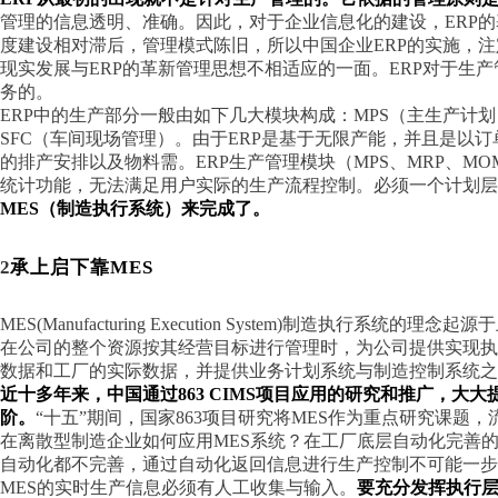
管理的信息透明、准确。因此，对于企业信息化的建设，
ERP
度建设相对滞后，管理模式陈旧，所以中国企业ERP的实施，注
现实发展与ERP的革新管理思想不相适应的一面。ERP对于生
务的。
ERP中的生产部分一般由如下几大模块构成：MPS（主生产计划
SFC（车间现场管理）。由于ERP是基于无限产能，并且是以
的排产安排以及物料需。ERP生产管理模块（MPS、MRP、M
统计功能，无法满足用户实际的生产流程控制。必须一个计划层
MES（制造执行系统）来完成了。
2
承上启下靠
MES
MES(Manufacturing Execution System)制造执行
在公司的整个资源按其经营目标进行管理时，为公司提供实现
数据和工厂的实际数据，并提供业务计划系统与制造控制系统之
近十多年来，中国通过
863 CIMS项目应用的研究和推广，
阶。
“十五”期间，国家863项目研究将MES作为重点研究课题
在离散型制造企业如何应用
MES系统？在工厂底层自动化完善
自动化都不完善，通过自动化返回信息进行生产控制不可能一
MES的实时生产信息必须有人工收集与输入。
要充分发挥执行