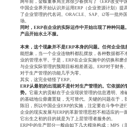
两年前，金蝶董事局主席徐少春撰写了《
ERP改变
中国企业界开始认识并运用ERP（企业资源计划）提
了企业管理的代名词。ORACLE、SAP、i2等一批
场。
同时，
ERP在企业的实际运作中开始出现了种种问题。
产品开始水土不服。
本来，这个现象并不是
ERP本身的问题。任何企业
能想象，当一个企业连物料都乱摆放，各种数据都不
业的管理水平。于是，ERP在企业实施中的切换和磨
与企业实际管理的预期目标相差甚远。ERP对于财务
对于生产管理的功能几乎为零。
其实，这完全错怪了
ERP。
ERP从最初的出现就不是针对生产管理的。它依据的
势。
它最大的贡献在于企业现状管理的信息透明、准
的基础地位毋庸置疑，无可替代。关键的问题在于，
陈旧，所以中国企业ERP的实施，注定要在斗争中进
企业的现实发展与ERP的革新管理思想不相适应的一
它出生之初的目的就是为了上层管理者服务的。
ERP中的生产部分一般由如下几大模块构成：MPS（