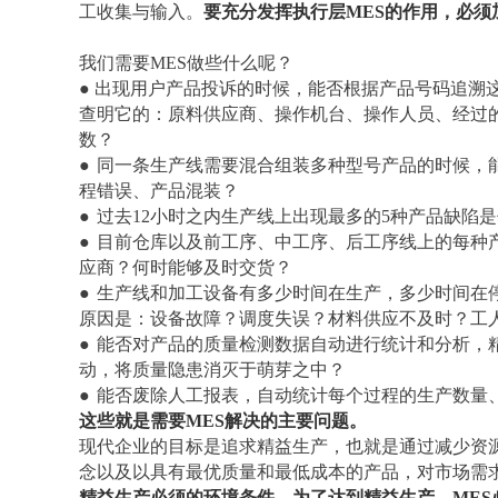
工收集与输入。
要充分发挥执行层
MES的作用，必
我们需要
MES做些什么呢？
● 出现用户产品投诉的时候，能否根据产品号码追溯
查明它的：原料供应商、操作机台、操作人员、经过
数？
●
同一条生产线需要混合组装多种型号产品的时候，
程错误、产品混装？
●
过去
12小时之内生产线上出现最多的5种产品缺陷
●
目前仓库以及前工序、中工序、后工序线上的每种
应商？何时能够及时交货？
●
生产线和加工设备有多少时间在生产，多少时间在
原因是：设备故障？调度失误？材料供应不及时？工
●
能否对产品的质量检测数据自动进行统计和分析，
动，将质量隐患消灭于萌芽之中？
●
能否废除人工报表，自动统计每个过程的生产数量
这些就是需要
MES解决的主要问题。
现代企业的目标是追求精益生产，也就是通过减少资
念以及以具有最优质量和最低成本的产品，对市场需
精益生产必须的环境条件。为了达到精益生产，MES