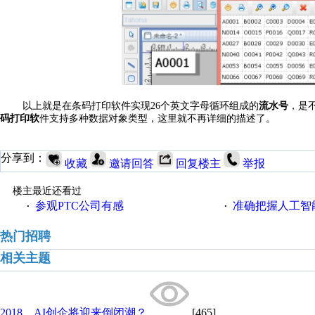
流水号
以上就是在条码打印软件实现26个英文字母循环组成的
，是
码打印软
件
支持多种数据对象类型，这里就不再详细的描述了。
分享到：
收藏
邀请回答
回复楼主
举报
楼主最近还看过
参观PTC公司有感
准确把握人工智
·
·
热门招聘
相关主题
2018，AI创企将迎来倒闭潮？
[465]