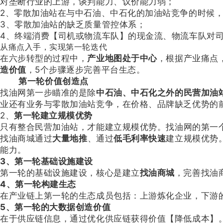
对垄断行业的上游，谈判能力、议价能力弱；
2、零散加油站在与中石油、中石化的加油站竞争的时候
3、零散加油站的缺乏质量管控体系；
4、终端消费【司机或物流车队】的现金流、物流车队对
从痛点入手，实现第一轮迭代
在六步转型的过程中，
产业地图处于中心
，根据产业痛点
造价值
，5个步骤逐步完善平台生态。
第一轮价值创造点
找油网第一步瞄准的是除
中石油、中石化之外的民营加油
业还有业务与零散加油站竞争，在价格、品牌缺乏优势的
2、
第一轮建立规模优势
只有整合民营加油站，才能建立规模优势。找油网的第一
找油商城通过
大量地推
、通过
低毛利率快速
建立规模优势
能力。
3、第一轮基础设施建设
第一轮的基础设施建设，核心是建立
找油商城
，完善找油
4、第一轮构建生态
在产业链上第一轮的生态成员包括：上游炼化企业，下游
5、第一轮的大数据创造价值
在于供应链信息，通过优化供应链获得价值【降低成本】