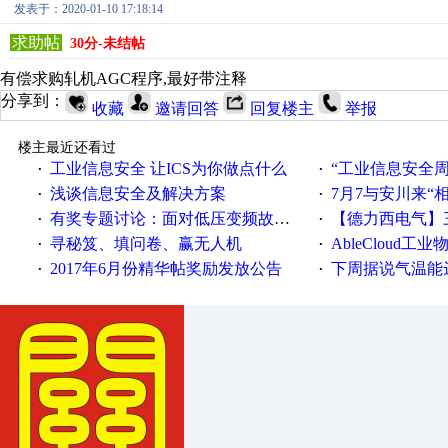
发表于：2020-01-10 17:18:14
求助帖
30分-未结帖
有偿求购轧机AGC程序,最好带注释
分享到：
收藏
邀请回答
回复楼主
举报
楼主最近还看过
工业信息安全 让ICS为你做点什么
“工业信息安全周之我见”
·
·
浅谈信息安全及解决方案
7月7与安川来“
·
·
有奖专题讨论：面对低压变频故障，老手是这样解决的！
【德力西电气】三
·
·
寻秘笈、填问卷、赢无人机
AbleCloud工业物
·
·
2017年6月份精华帖奖励发放公告
下周据说气温能
·
·