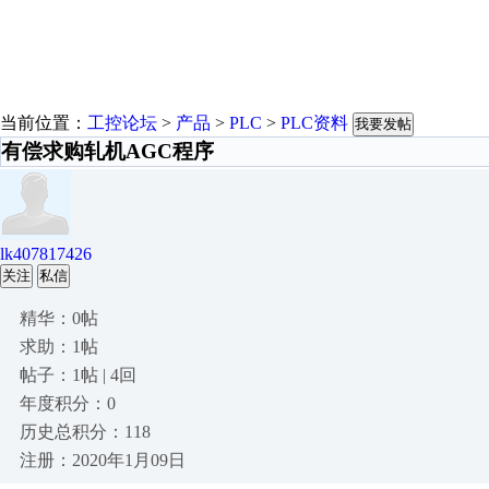
当前位置：
工控论坛
>
产品
>
PLC
>
PLC资料
我要发帖
有偿求购轧机AGC程序
lk407817426
关注
私信
精华：0帖
求助：1帖
帖子：1帖 | 4回
年度积分：0
历史总积分：118
注册：2020年1月09日