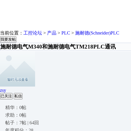
当前位置：
工控论坛
>
产品
>
PLC
>
施耐德(Schneider)PLC
我要发帖
施耐德电气M340和施耐德电气TM218PLC通讯
zsy
已关注
私信
精华：0帖
求助：0帖
帖子：7帖 | 64回
年度积分：28