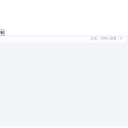
发帖
点击：
3096
| 回复：
4