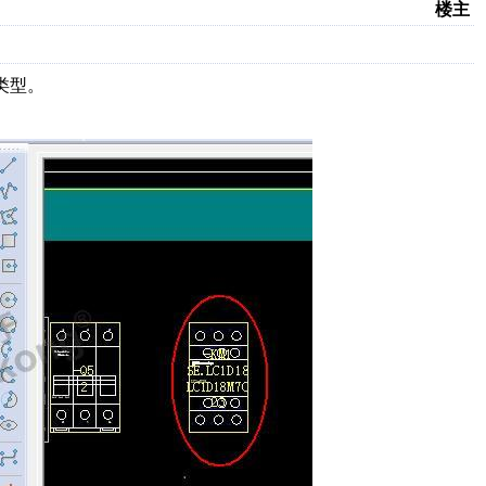
楼主
类型。