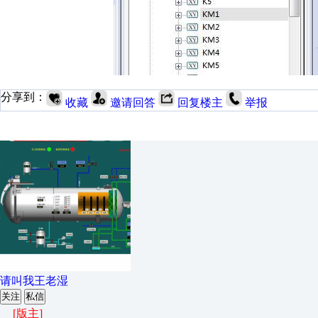
分享到：
收藏
邀请回答
回复楼主
举报
请叫我王老湿
关注
私信
[版主]