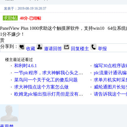
发表于：2019-08-19 16:20:37
求助帖
40分-已结帖
PanelView Plus 1000求助这个触摸屏软件，支持win10 64位系
1分不嫌少！
赏
分享到：
收藏
邀请回答
回复楼主
举报
楼主最近还看过
和利时4.6.1
编写30点程序
·
·
一节plc程序，求大神解我心头之惑，感谢
plc流量计通讯
·
·
菜鸟问一个关于化工的傻瓜问题
求单片机实时采集多路AB相
·
·
求大神指点这个方案怎么做
威纶通图片长短
·
·
欧姆龙plc输出指示灯亮但是没有输出电压
请告诉我这个一体机的
·
·
夜思楚