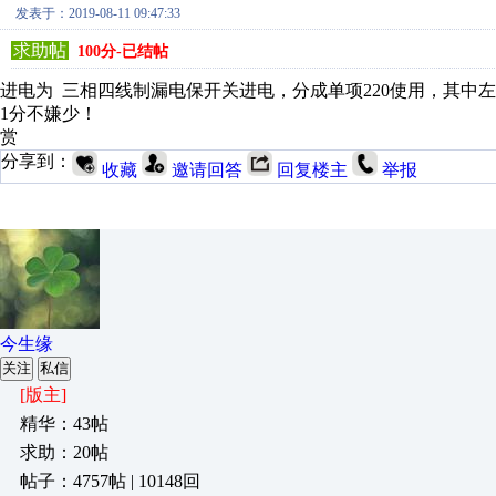
发表于：2019-08-11 09:47:33
求助帖
100分-已结帖
进电为 三相四线制漏电保开关进电，分成单项220使用，其中
1分不嫌少！
赏
分享到：
收藏
邀请回答
回复楼主
举报
今生缘
关注
私信
[版主]
精华：43帖
求助：20帖
帖子：4757帖 | 10148回