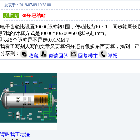
发表于：2019-07-09 10:38:00
求助帖
30分-已结帖
电子齿轮比设置10000脉冲转1圈，传动比为10：1，同步轮周长是
那我的计算方式是10000*10/200=500脉冲走1mm。
那发5个脉冲是不是走0.01MM？
我看了写别人写的文章又要算细分还有很多东西要算，搞到自己
分享到：
收藏
邀请回答
回复楼主
举报
请叫我王老湿