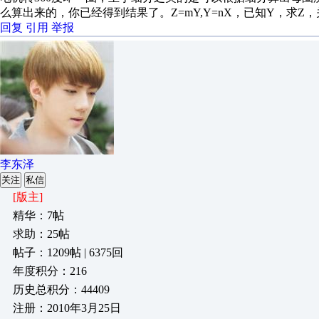
么算出来的，你已经得到结果了。Z=mY,Y=nX，已知Y，求Z
回复
引用
举报
李东泽
关注
私信
[版主]
精华：7帖
求助：25帖
帖子：1209帖 | 6375回
年度积分：216
历史总积分：44409
注册：2010年3月25日