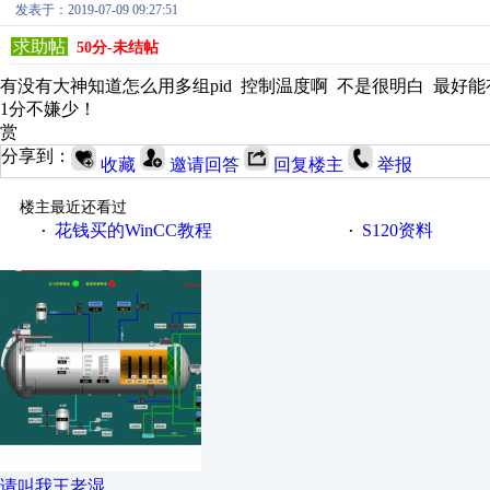
发表于：2019-07-09 09:27:51
求助帖
50分-未结帖
有没有大神知道怎么用多组pid 控制温度啊 不是很明白 最好
1分不嫌少！
赏
分享到：
收藏
邀请回答
回复楼主
举报
楼主最近还看过
花钱买的WinCC教程
S120资料
·
·
请叫我王老湿