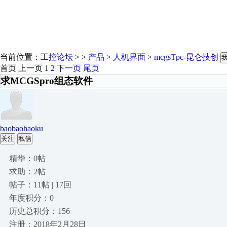
当前位置：
工控论坛
> >
产品
>
人机界面
>
mcgsTpc-昆仑技创
首页
上一页
1
2
下一页
尾页
求MCGSpro组态软件
baobaohaoku
关注
私信
精华：0帖
求助：2帖
帖子：11帖 | 17回
年度积分：0
历史总积分：156
注册：2018年2月28日