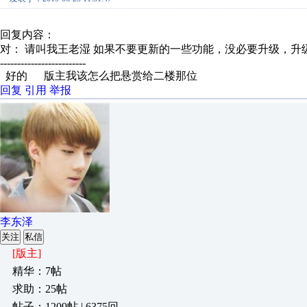
回复内容：
对： 请叫我王老湿
如果不要更新的一些功能，没必要升级，升
-------------------------
好的 版主我该怎么把悬赏给二楼那位
回复
引用
举报
李东泽
关注
私信
[版主]
精华：7帖
求助：25帖
帖子：1209帖 | 6375回