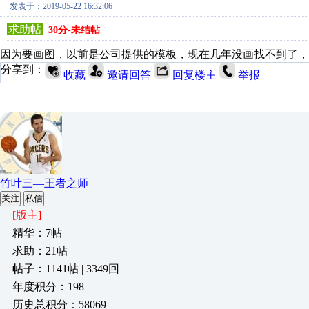
发表于：2019-05-22 16:32:06
求助帖
30分-未结帖
因为要画图，以前是公司提供的模板，现在几年没画找不到了，
分享到：
收藏
邀请回答
回复楼主
举报
竹叶三—王者之师
关注
私信
[版主]
精华：7帖
求助：21帖
帖子：1141帖 | 3349回
年度积分：198
历史总积分：58069