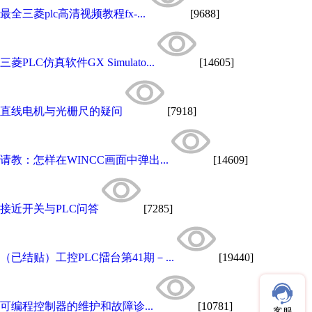
最全三菱plc高清视频教程fx-...
[9688]
三菱PLC仿真软件GX Simulato...
[14605]
直线电机与光栅尺的疑问
[7918]
请教：怎样在WINCC画面中弹出...
[14609]
接近开关与PLC问答
[7285]
（已结贴）工控PLC擂台第41期－...
[19440]
可编程控制器的维护和故障诊...
[10781]
客服