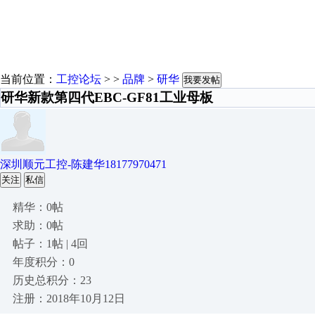
当前位置：
工控论坛
> >
品牌
>
研华
我要发帖
研华新款第四代EBC-GF81工业母板
深圳顺元工控-陈建华18177970471
关注
私信
精华：0帖
求助：0帖
帖子：1帖 | 4回
年度积分：0
历史总积分：23
注册：2018年10月12日