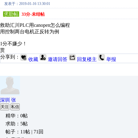
发表于：2019-01-16 13:30:01
求助帖
33分-未结帖
救助汇川PLC用canopen怎么编程
用控制两台电机正反转为例
1分不嫌少！
赏
分享到：
收藏
邀请回答
回复楼主
举报
深圳 张
关注
私信
精华：0帖
求助：5帖
帖子：11帖 | 71回