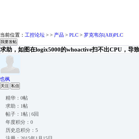
当前位置：
工控论坛
> >
产品
>
PLC
>
罗克韦尔(AB)PLC
我要发帖
求助，如图在logix5000的whoactive扫不出CPU
也枫
关注
私信
精华：0帖
求助：1帖
帖子：1帖 | 6回
年度积分：0
历史总积分：5
注册：2015年1月15日