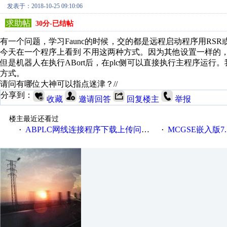
发表于：2018-10-25 09:10:06
求助帖
30分-已结帖
有一个问题，学习Faunc的时候，交的都是远程启动程序用RSR
今天在一个程序上看到 不用这两种方式。因为其他设置一样的，唯
但是机器人在执行ABort后，在plc侧可以直接执行主程序运
方式。
请问有哪位大神可以指点迷津？//
分享到：
收藏
邀请回答
回复楼主
举报
楼主最近还看过
ABPLC网线连接程序下载上传问题，求大神指点
MCGSE嵌入版7.
·
·