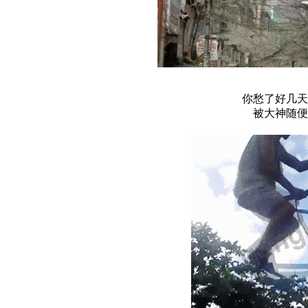
你愁了好几天
被大神随便