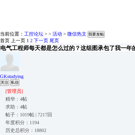
当前位置：
工控论坛
> >
活动
>
微信热文
我要发帖
首页
上一页
1
2
下一页
尾页
电气工程师每天都是怎么过的？这组图承包了我一年
GKstudying
关注
私信
[管理员]
精华：4帖
求助：4帖
帖子：1019帖 | 7217回
年度积分：1194
历史总积分：18802