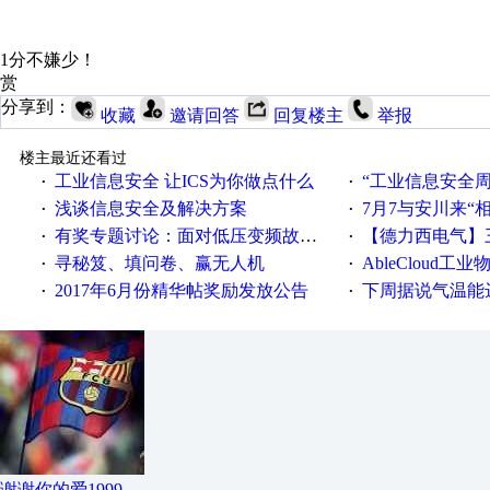
1分不嫌少！
赏
分享到：
收藏
邀请回答
回复楼主
举报
楼主最近还看过
工业信息安全 让ICS为你做点什么
“工业信息安全周之我见”
·
·
浅谈信息安全及解决方案
7月7与安川来“
·
·
有奖专题讨论：面对低压变频故障，老手是这样解决的！
【德力西电气】三
·
·
寻秘笈、填问卷、赢无人机
AbleCloud工业物
·
·
2017年6月份精华帖奖励发放公告
下周据说气温能
·
·
谢谢你的爱1999