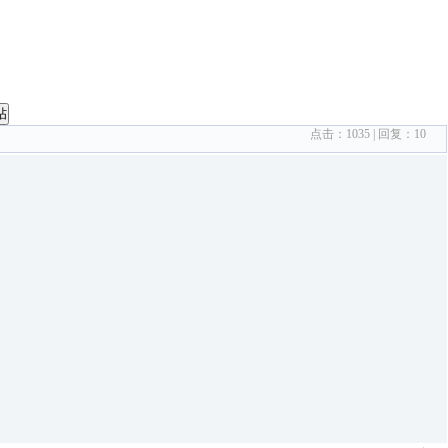
帖
点击：
1035
| 回复：
10