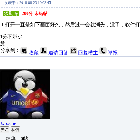
发表于：2018-08-23 10:03:45
求助帖
200分-未结帖
1.打开一直是如下画面好久，然后过一会就消失，没了，软件
1分不嫌少！
赏
分享到：
收藏
邀请回答
回复楼主
举报
Jxbochen
关注
私信
精华：0帖