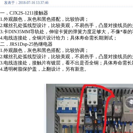
发表于：2018-07-16 13:37:46
一．
CJX2S-1211
接触器
1.
外观颜色，灰色和黑色搭配，比较协调；
2.
螺丝孔处弧线型设计，比较美观，不易伤手，凸显对接线员的
3.
卡
DIN35MM
导轨处，伸缩卡簧的弹簧力度足够大，不像
*
泰的
4.
电线连接处，全铜片设计给力；具体寿命需长期测试；
二．
JRS1Dsp-25
热继电器
1.
外观颜色，灰色和黑色搭配，比较协调；
2.
螺丝孔处弧线型设计，比较美观，不易伤手，凸显对接线员的
3.
电线连接处，接触片有镀层，看不出是否全铜；具体寿命需长
4.
透明树脂保护盖，上翻设计，另有新意。