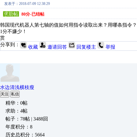
发表于：2018-07-09 12:38:29
求助帖
80分-已结帖
韩国现代机器人第七轴的值如何用指令读取出来？用哪条指令？
1分不嫌少！
赏
分享到：
收藏
邀请回答
回复楼主
举报
水边清浅横枝瘦
关注
私信
精华：0帖
求助：4帖
帖子：78帖 | 3488回
年度积分：8
历史总积分：5664