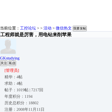
当前位置：
工控论坛
> >
活动
>
微信热文
我要发帖
工程师就是厉害，用电钻来削苹果
GKstudying
关注
私信
[管理员]
精华：4帖
求助：4帖
帖子：1019帖 | 7217回
年度积分：1194
历史总积分：18802
注册：2008年11月11日