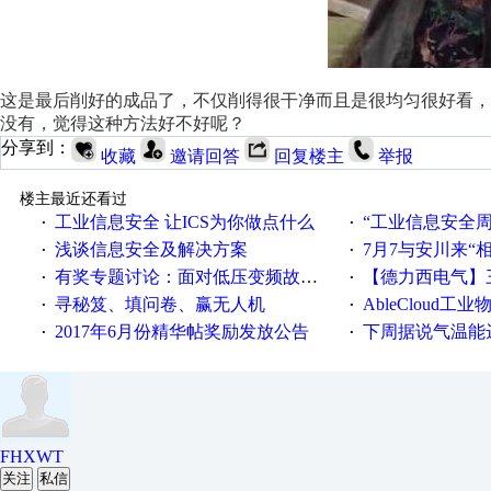
这是最后削好的成品了，不仅削得很干净而且是很均匀很好看
没有，觉得这种方法好不好呢？
分享到：
收藏
邀请回答
回复楼主
举报
楼主最近还看过
工业信息安全 让ICS为你做点什么
“工业信息安全周之我见”
·
·
浅谈信息安全及解决方案
7月7与安川来“
·
·
有奖专题讨论：面对低压变频故障，老手是这样解决的！
【德力西电气】三
·
·
寻秘笈、填问卷、赢无人机
AbleCloud工业物
·
·
2017年6月份精华帖奖励发放公告
下周据说气温能
·
·
FHXWT
关注
私信