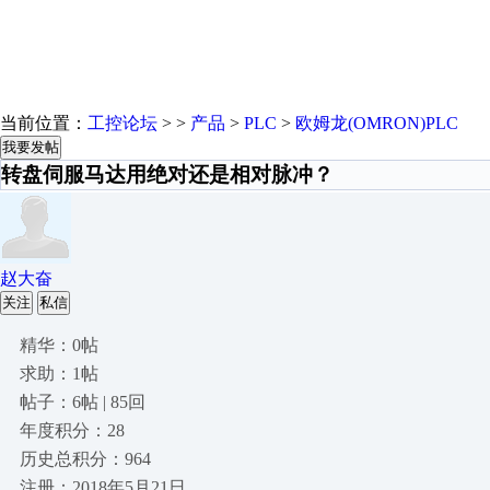
当前位置：
工控论坛
> >
产品
>
PLC
>
欧姆龙(OMRON)PLC
我要发帖
转盘伺服马达用绝对还是相对脉冲？
赵大奋
关注
私信
精华：0帖
求助：1帖
帖子：6帖 | 85回
年度积分：28
历史总积分：964
注册：2018年5月21日