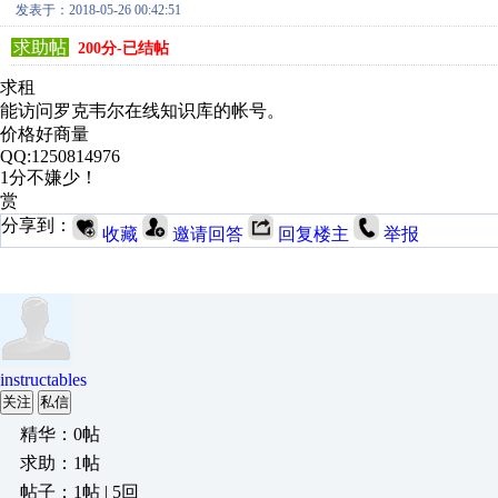
发表于：2018-05-26 00:42:51
求助帖
200分-已结帖
求租
能访问罗克韦尔在线知识库的帐号。
价格好商量
QQ:1250814976
1分不嫌少！
赏
分享到：
收藏
邀请回答
回复楼主
举报
instructables
关注
私信
精华：0帖
求助：1帖
帖子：1帖 | 5回