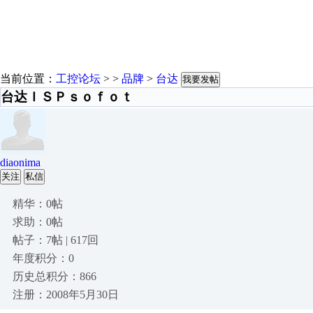
当前位置：
工控论坛
> >
品牌
>
台达
我要发帖
台达ＩＳＰｓｏｆｏｔ
diaonima
关注
私信
精华：0帖
求助：0帖
帖子：7帖 | 617回
年度积分：0
历史总积分：866
注册：2008年5月30日