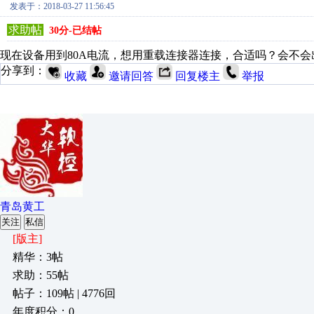
发表于：2018-03-27 11:56:45
求助帖
30分-已结帖
现在设备用到80A电流，想用重载连接器连接，合适吗？会不
分享到：
收藏
邀请回答
回复楼主
举报
青岛黄工
关注
私信
[版主]
精华：3帖
求助：55帖
帖子：109帖 | 4776回
年度积分：0