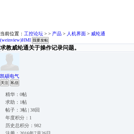
当前位置：
工控论坛
> >
产品
>
人机界面
>
威纶通
(weinview)HMI
我要发帖
求教威纶通关于操作记录问题。
凯硕电气
关注
私信
精华：0帖
求助：1帖
帖子：3帖 | 38回
年度积分：1
历史总积分：982
注册：2016年7月26日