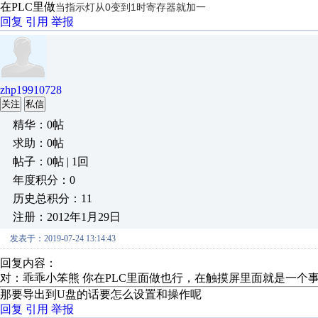
在PLC里做
当指示灯从0变到1时寄存器就加一
回复
引用
举报
zhp19910728
关注
私信
精华：0帖
求助：0帖
帖子：0帖 | 1回
年度积分：0
历史总积分：11
注册：2012年1月29日
发表于：2019-07-24 13:14:43
回复内容：
对：乖乖小笨熊 你在PLC里面做也行，在触摸屏里面就是一
那要导出到U盘的话要怎么设置和操作呢
回复
引用
举报