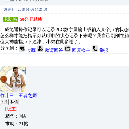
发表于：2018-01-06 14:21:50
求助帖
50分-已结帖
威纶通操作记录可以记录PLC数字量输出或输入某个点的状态
怎么样才能把指示灯从0到1的状态记录下来呢？我自己刚刚在
位大神能指点下迷津，小弟在此多谢了。
分享到：
收藏
邀请回答
回复楼主
举报
竹叶三—王者之师
关注
私信
[版主]
精华：7帖
求助：21帖