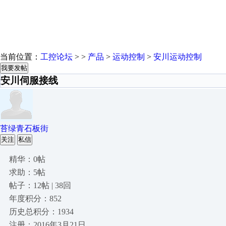
当前位置：
工控论坛
> >
产品
>
运动控制
>
安川运动控制
我要发帖
安川伺服接线
苔绿青石板街
关注
私信
精华：0帖
求助：5帖
帖子：12帖 | 38回
年度积分：852
历史总积分：1934
注册：2016年3月21日