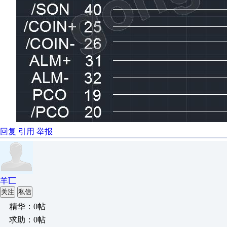
回复
引用
举报
羊匸
关注
私信
精华：0帖
求助：0帖