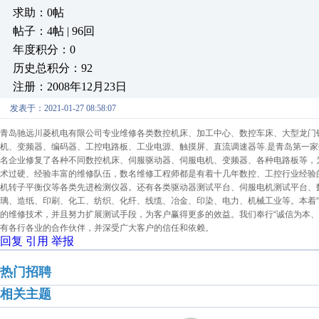
求助：0帖
帖子：4帖 | 96回
年度积分：0
历史总积分：92
注册：2008年12月23日
发表于：2021-01-27 08:58:07
青岛驰远川菱机电有限公司专业维修各类数控机床、加工中心、数控车床、大型龙门
机、变频器、编码器、工控电路板、工业电源、触摸屏、直流调速器等.是青岛第一家
名企业修复了各种不同数控机床、伺服驱动器、伺服电机、变频器、各种电路板等，
术过硬、经验丰富的维修队伍，数名维修工程师都是有着十几年数控、工控行业经验
机转子平衡仪等各类先进检测仪器。还有各类驱动器测试平台、伺服电机测试平台、
璃、造纸、印刷、化工、纺织、化纤、线缆、冶金、印染、电力、机械工业等。本着“
的维修技术，并且努力扩展测试手段，为客户赢得更多的效益。我们奉行“诚信为本、
有各行各业的合作伙伴，并深受广大客户的信任和依赖。
回复
引用
举报
热门招聘
相关主题