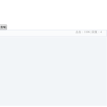
要发帖
点击：
1106
| 回复：
4