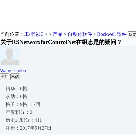
当前位置：
工控论坛
> >
产品
>
自动化软件
>
Rockwell 软件
我
关于RSNetworxforControlNet在组态是的疑问？
Wang shaobo
关注
私信
精华：0帖
求助：6帖
帖子：9帖 | 17回
年度积分：0
历史总积分：411
注册：2017年5月27日