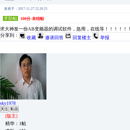
发表于：2017-11-27 22:20:25
求助帖
100分-未结帖
求大神发一份AB变频器的调试软件，急用，在线等！！！！！
分享到：
收藏
邀请回答
回复楼主
举报
sky1978
关注
私信
[版主]
精华：1帖