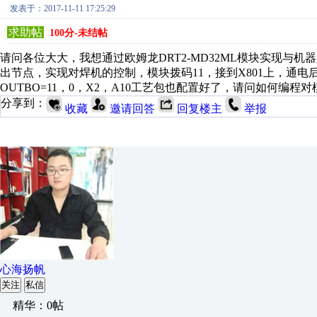
发表于：2017-11-11 17:25:29
求助帖
100分-未结帖
请问各位大大，我想通过欧姆龙DRT2-MD32ML模块实现与
出节点，实现对焊机的控制，模块拨码11，接到X801上，通电后MS
OUTBO=11，0，X2，A10工艺包也配置好了，请问如何编
分享到：
收藏
邀请回答
回复楼主
举报
心海扬帆
关注
私信
精华：0帖